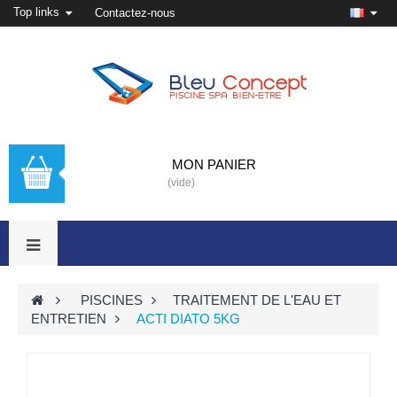
Top links
Contactez-nous
MON PANIER
(vide)
>
PISCINES
>
TRAITEMENT DE L'EAU ET
ENTRETIEN
>
ACTI DIATO 5KG